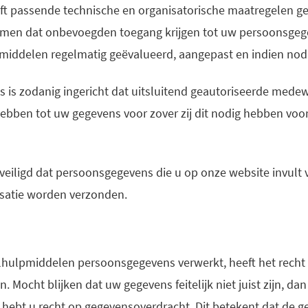
ft passende technische en organisatorische maatregelen g
omen dat onbevoegden toegang krijgen tot uw persoonsgeg
middelen regelmatig geëvalueerd, aangepast en indien nodi
 is zodanig ingericht dat uitsluitend geautoriseerde mede
bben tot uw gegevens voor zover zij dit nodig hebben voor
veiligd dat persoonsgegevens die u op onze website invult v
isatie worden verzonden.
ilhulpmiddelen persoonsgegevens verwerkt, heeft het recht
 Mocht blijken dat uw gegevens feitelijk niet juist zijn, d
t hebt u recht op gegevensoverdracht. Dit betekent dat de 